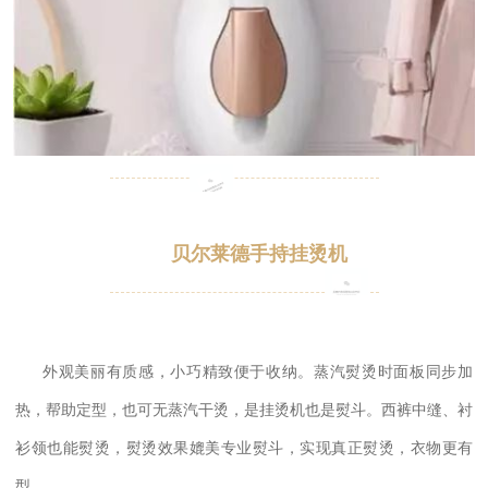
贝尔莱德手持挂烫机
外观美丽有质感，小巧精致便于收纳。蒸汽熨烫时面板同步加
热，帮助定型，也可无蒸汽干烫，是挂烫机也是熨斗。西裤中缝、衬
衫领也能熨烫，熨烫效果媲美专业熨斗，实现真正熨烫，衣物更有
型。